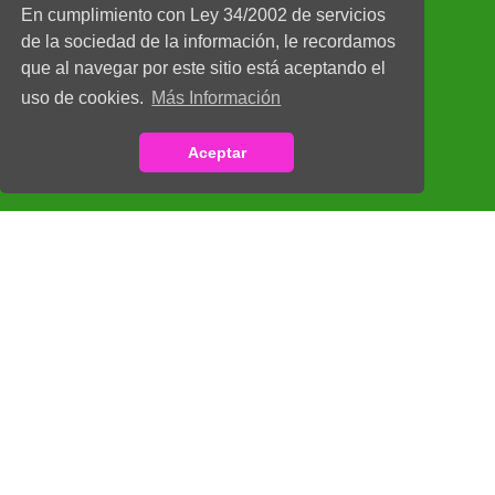
En cumplimiento con Ley 34/2002 de servicios
de la sociedad de la información, le recordamos
que al navegar por este sitio está aceptando el
uso de cookies.
Más Información
Aceptar
Nuestros clientes
PyME o gran empresa
Dicen de Nosotros:
Trabajamos con Dr. Minsky en la