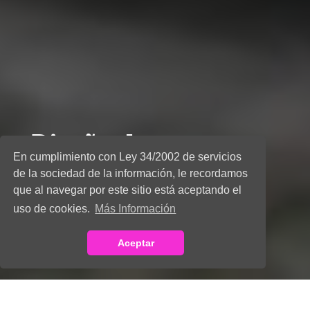
Diseño de marca y
En cumplimiento con Ley 34/2002 de servicios
soportes
de la sociedad de la información, le recordamos
corporativos - Boat
que al navegar por este sitio está aceptando el
uso de cookies.
Más Información
Security
Aceptar